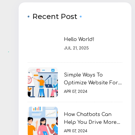
Recent Post
Hello World!
JUL 21, 2025
Simple Ways To
Optimize Website For
SEO
APR 07, 2024
How Chatbots Can
Help You Drive More
Sales
APR 07, 2024